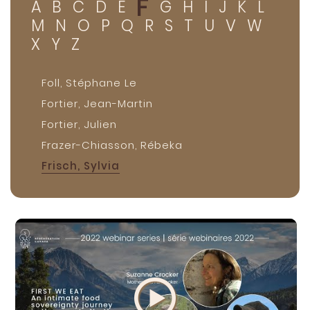
F
A
B
C
D
E
G
H
I
J
K
L
M
N
O
P
Q
R
S
T
U
V
W
X
Y
Z
Foll, Stéphane Le
Fortier, Jean-Martin
Fortier, Julien
Frazer-Chiasson, Rébeka
Frisch, Sylvia