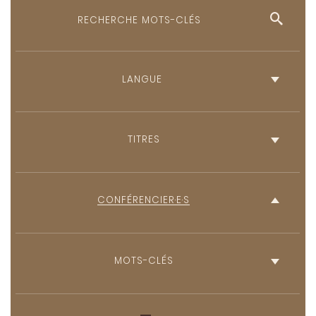
Anglais
Français
TITRES
CONFÉRENCIER·E·S
MOTS-CLÉS