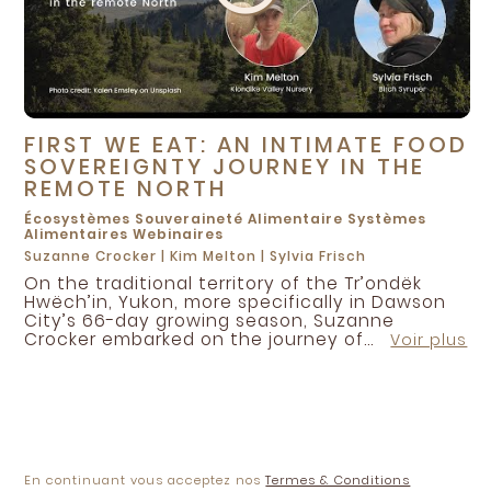
FIRST WE EAT: AN INTIMATE FOOD
SOVEREIGNTY JOURNEY IN THE
REMOTE NORTH
Écosystèmes
Souveraineté Alimentaire
Systèmes
Alimentaires
Webinaires
Suzanne Crocker
|
Kim Melton
|
Sylvia Frisch
On the traditional territory of the Tr’ondëk
Hwëch’in, Yukon, more specifically in Dawson
City’s 66-day growing season, Suzanne
Crocker embarked on the journey of...
Voir plus
En continuant vous acceptez nos
Termes & Conditions