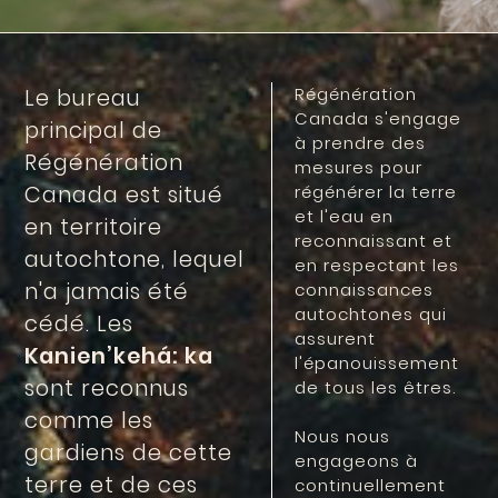
Régénération
Le bureau
Canada s'engage
principal de
à prendre des
Régénération
mesures pour
Canada est situé
régénérer la terre
et l'eau en
en territoire
reconnaissant et
autochtone, lequel
en respectant les
n'a jamais été
connaissances
autochtones qui
cédé. Les
assurent
Kanien’kehá: ka
l'épanouissement
sont reconnus
de tous les êtres.
comme les
Nous nous
gardiens de cette
engageons à
terre et de ces
continuellement