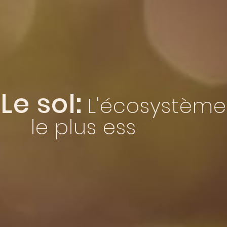
Le sol:
L
'
é
c
o
s
y
s
t
è
m
e
l
e
p
l
u
s
e
s
s
e
n
t
i
e
l
.