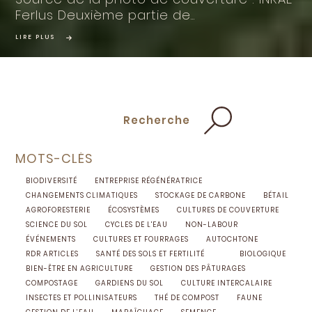
Ferlus Deuxième partie de...
LIRE PLUS
Recherche
MOTS-CLÉS
BIODIVERSITÉ
ENTREPRISE RÉGÉNÉRATRICE
CHANGEMENTS CLIMATIQUES
STOCKAGE DE CARBONE
BÉTAIL
AGROFORESTERIE
ÉCOSYSTÈMES
CULTURES DE COUVERTURE
SCIENCE DU SOL
CYCLES DE L'EAU
NON-LABOUR
ÉVÉNEMENTS
CULTURES ET FOURRAGES
AUTOCHTONE
RDR ARTICLES
SANTÉ DES SOLS ET FERTILITÉ
BIOLOGIQUE
BIEN-ÊTRE EN AGRICULTURE
GESTION DES PÂTURAGES
COMPOSTAGE
GARDIENS DU SOL
CULTURE INTERCALAIRE
INSECTES ET POLLINISATEURS
THÉ DE COMPOST
FAUNE