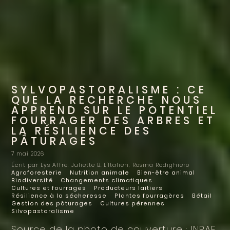
SYLVOPASTORALISME : CE
QUE LA RECHERCHE NOUS
APPREND SUR LE POTENTIEL
FOURRAGER DES ARBRES ET
LA RÉSILIENCE DES
PÂTURAGES
7 mai 2026
Écrit par Lys Affre, Juliette B. L'Italien, Rosina Rodighiero
Agroforesterie
Nutrition animale
Bien-être animal
Biodiversité
Changements climatiques
Cultures et fourrages
Producteurs laitiers
Résilience à la sécheresse
Plantes fourragères
Bétail
Gestion des pâturages
Cultures pérennes
Silvopastoralisme
Source de la photo de couverture : INRAE