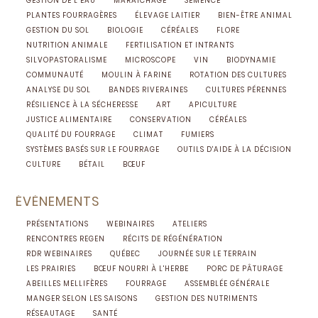
GESTION DE L’EAU
MARAÎCHAGE
SEMENCE
PLANTES FOURRAGÈRES
ÉLEVAGE LAITIER
BIEN-ÊTRE ANIMAL
GESTION DU SOL
BIOLOGIE
CÉRÉALES
FLORE
NUTRITION ANIMALE
FERTILISATION ET INTRANTS
SILVOPASTORALISME
MICROSCOPE
VIN
BIODYNAMIE
COMMUNAUTÉ
MOULIN À FARINE
ROTATION DES CULTURES
ANALYSE DU SOL
BANDES RIVERAINES
CULTURES PÉRENNES
RÉSILIENCE À LA SÉCHERESSE
ART
APICULTURE
JUSTICE ALIMENTAIRE
CONSERVATION
CÉRÉALES
QUALITÉ DU FOURRAGE
CLIMAT
FUMIERS
SYSTÈMES BASÉS SUR LE FOURRAGE
OUTILS D'AIDE À LA DÉCISION
CULTURE
BÉTAIL
BŒUF
ÉVÈNEMENTS
PRÉSENTATIONS
WEBINAIRES
ATELIERS
RENCONTRES REGEN
RÉCITS DE RÉGÉNÉRATION
RDR WEBINAIRES
QUÉBEC
JOURNÉE SUR LE TERRAIN
LES PRAIRIES
BŒUF NOURRI À L'HERBE
PORC DE PÂTURAGE
ABEILLES MELLIFÈRES
FOURRAGE
ASSEMBLÉE GÉNÉRALE
MANGER SELON LES SAISONS
GESTION DES NUTRIMENTS
RÉSEAUTAGE
SANTÉ