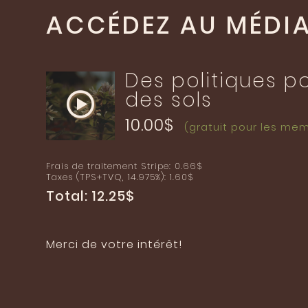
ACCÉDEZ AU MÉDI
Des politiques p
des sols
10.00$
(gratuit pour les me
Frais de traitement Stripe: 0.66$
Taxes (TPS+TVQ, 14.975%): 1.60$
Total: 12.25$
Merci de votre intérêt!