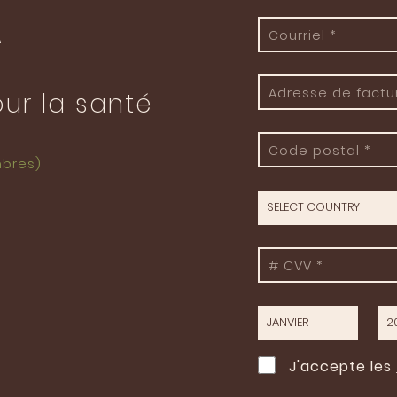
A
our la santé
mbres)
J'accepte les