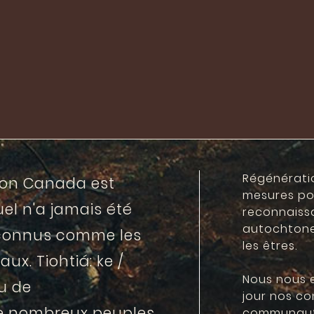
Régénérati
ion Canada est
mesures pou
uel n'a jamais été
reconnaiss
autochtone
connus comme les
les êtres.
ux. Tiohtiá: ke /
Nous nous 
u de
jour nos co
de nombreux peuples
communauté