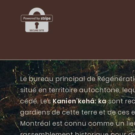
Le bureau principal de Régénérat
situé en territoire autochtone, leq
cédé. Les
Kanien’kehá: ka
sont re
gardiens de cette terre et de ces ea
Montréal est connu comme un lie
rassemblement historique pour 