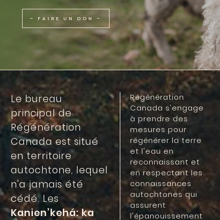
– FAIRE UN DON –
Régénération
Le bureau
Canada s'engage
principal de
à prendre des
Régénération
mesures pour
Canada est situé
régénérer la terre
et l'eau en
en territoire
reconnaissant et
autochtone, lequel
en respectant les
n'a jamais été
connaissances
autochtones qui
cédé. Les
assurent
Kanien’kehá: ka
l'épanouissement