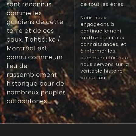
sont reconnus
de tous les êtres.
comme les
Nous nous
gardiens de cette
engageons à
terre et de ces
continuellement
mettre à jour nos
eaux. Tiohtiá: ke /
connaissances, et
Montréal est
à informer les
connu comme un
communautés que
nous servons sur la
lieu de
véritable histoire
rassemblement
de ce lieu.
historique pour de
nombreux peuples
autochtones.