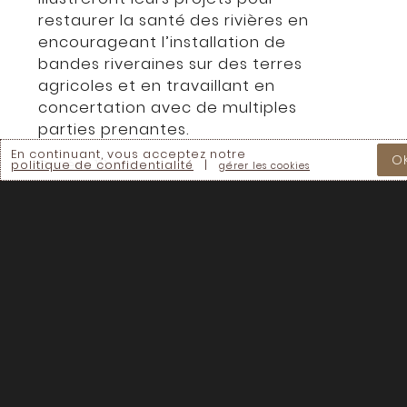
restaurer la santé des rivières en
encourageant l’installation de
bandes riveraines sur des terres
agricoles et en travaillant en
concertation avec de multiples
parties prenantes.
En continuant, vous acceptez notre
O
Durée: 111 min.
politique de confidentialité
|
gérer les cookies
Disponible en: Français
En continuant vous acceptez nos
Termes &
Conditions
Chaque dollar compte.
Aidez à accélérer le mouvement de la