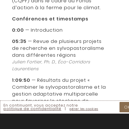
(CQPF) dans le cadre du Fonds
d’action à la ferme pour le climat.
Conférences et timestamps
0:00
— Introduction
05:35
— Revue de plusieurs projets
de recherche en sylvopastoralisme
dans différentes régions
Julien Fortier, Ph. D., Éco-Corridors
Laurentiens
1:09:50
— Résultats du projet «
Combiner le sylvopastoralisme et la
gestion adaptative multiparcelle
pour favoriser le stockage de
En continuant, vous acceptez notre
O
carbone et la biodiversité »
politique de confidentialité
|
gérer les cookies
Vincent Poirier, Ph. D., UQAT
2:02:03
— Le sylvopastoralisme à la