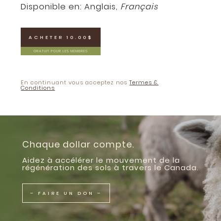
Disponible en:
Anglais
,
Français
ACHETER 10.00$
GRATUIT POUR LES MEMBRES
En continuant vous acceptez nos
Termes &
Conditions
Chaque dollar compte.
Aidez à accélérer le mouvement de la
régénération des sols à travers le Canada.
– FAIRE UN DON –