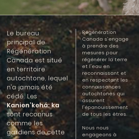
Régénération
Le bureau
Canada s'engage
principal de
à prendre des
Régénération
mesures pour
Canada est situé
régénérer la terre
et l'eau en
en territoire
reconnaissant et
autochtone, lequel
en respectant les
n'a jamais été
connaissances
autochtones qui
cédé. Les
assurent
Kanien’kehá: ka
l'épanouissement
sont reconnus
de tous les êtres.
comme les
Nous nous
gardiens de cette
engageons à