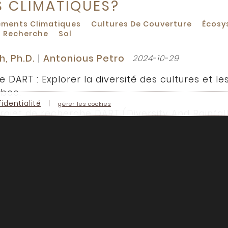
 CLIMATIQUES?
ments Climatiques
Cultures De Couverture
Écosy
Recherche
Sol
, Ph.D.
|
Antonious Petro
2024-10-29
e DART : Explorer la diversité des cultures et 
ébec.
identialité
|
gérer les cookies
rojet de recherche DART (Diversity And Rainfal
l, des chercheurs explorent comment la diversit
ations agricoles plus résilientes face aux chan
bec. En collaboration avec Régénération Cana
 locaux, les chercheurs étudient l'impact des pré
 que nous pouvons faire pour bâtir un système al
sur la recherche et les agriculteurs qui aident à
logue sur le partenariat de recherche.