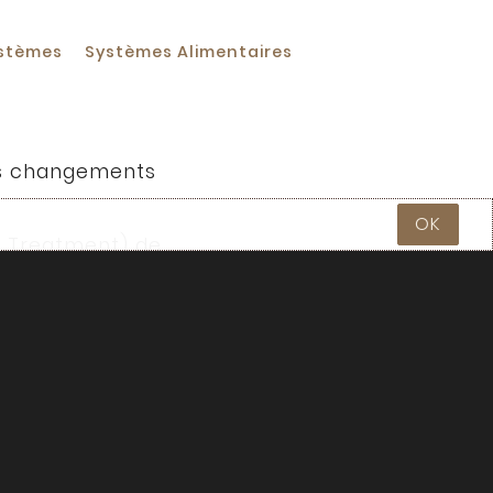
stèmes
Systèmes Alimentaires
les changements
OK
l Treatment) de
é des cultures peut
gements climatiques dans
da et des
cipitations sur
imentaire plus résilient.
 ouvrir la voie en lisant