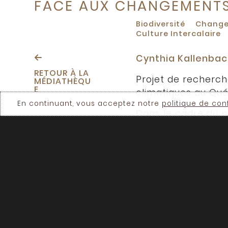
FACE AUX CHANGEMENTS
Biodiversité
Change
Culture Intercalaire
Cynthia Kallenbach
RETOUR À LA
Projet de recherch
MÉDIATHÈQU
E
climatiques au Qu
En continuant, vous acceptez notre
politique de conf
Dans le cadre du p
l'Université McGil
rendre les exploit
l'ensemble du Qué
agriculteur.trice.s
l'agriculture et ce
Apprenez-en plus
notre article de b