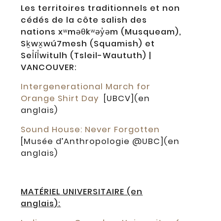
Les territoires traditionnels et non
cédés de la côte salish des
nations xʷməθkʷəy̓əm (Musqueam),
Sḵwx̱wú7mesh (Squamish) et
Sel̓íl̓witulh (Tsleil-Waututh) |
VANCOUVER:
Intergenerational March for
Orange Shirt Day
[UBCV](en
anglais)
Sound House: Never Forgotten
[Musée d’Anthropologie @UBC](en
anglais)
MATÉRIEL UNIVERSITAIRE (en
anglais):