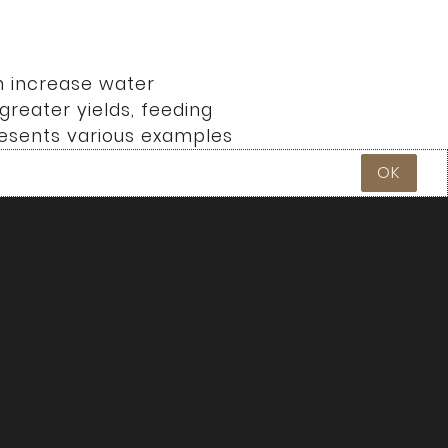
n increase water
 greater yields, feeding
presents various examples
OK
 of
Cows Save the Planet
In Plain Sight: Hope for a
anized by Régénération