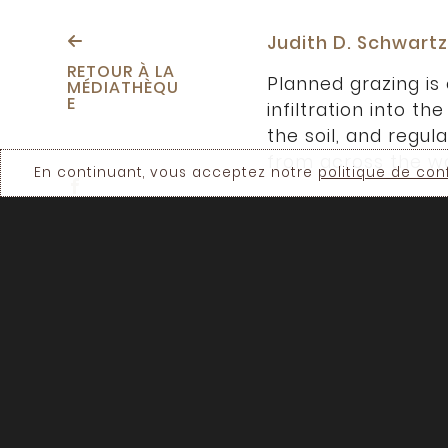
Judith D. Schwart
RETOUR À LA
Planned grazing i
MÉDIATHÈQU
E
infiltration into t
the soil, and regu
from across the wo
En continuant, vous acceptez notre
politique de conf
Judith D. Schwartz 
and Other Improbable
Thirsty World
.
Presented at the L
Canada at Concordi
Production: Marc 
Durée: 19 min.
Disponible en:
Angl