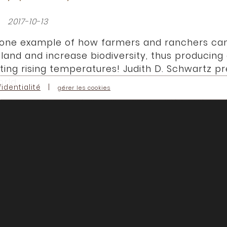
z
2017-10-13
s one example of how farmers and ranchers ca
he land and increase biodiversity, thus producing
lating rising temperatures! Judith D. Schwartz 
rld.
identialité
|
gérer les cookies
is a widely published journalist and the author
 Ways of Restoring Soil to Heal the Earth and Water 
iving Soils Symposium on October 13, 2017. Org
a University in Montreal.
Coppola
ais