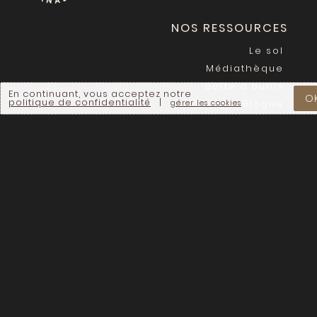
NOS RESSOURCES
Le sol
Médiathèque
Boîte à outils
En continuant, vous acceptez notre
O
politique de confidentialité
|
Blogue
gérer les cookies
NOS PROJETS
Récits de Régénération
Carte de fermes
Fermes Laitières
Engagées
Fermes laitières du
Manitoba en transition
régénératrice
ÉVÈNEMENTS