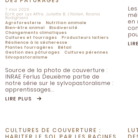
DES PÂTURAGES
Les
7 mai 2026
Écrit par Lys Affre, Juliette B. L'Italien, Rosina
mél
Rodighiero
en 
Agroforesterie
Nutrition animale
com
Bien-être animal
Biodiversité
Changements climatiques
pou
Cultures et fourrages
Producteurs laitiers
Résilience à la sécheresse
LIR
Plantes fourragères
Bétail
Gestion des pâturages
Cultures pérennes
Silvopastoralisme
Source de la photo de couverture :
INRAE Ferlus Deuxième partie de
notre série sur le sylvopastoralisme :
apprentissages...
LIRE PLUS
CULTURES DE COUVERTURE :
LU
HABITER LE SOL PAR LES RACINES
DE