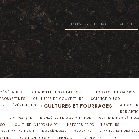
JOINDRE LE MOUVEMENT
ÉGÉNÉRATRICE
CHANGEMENTS CLIMATIQUES
STOCKAGE DE CARBONE
ÉCOSYSTÈMES
CULTURES DE COUVERTURE
SCIENCE DU SOL
CULTURES ET FOURRAGES
x
UR
ÉVÉNEMENTS
AUTOCHT
RDR ARTIC
BIOLOGIQUE
BIEN-ÊTRE EN AGRICULTURE
GESTION DES PÂTURA
 SOL
CULTURE INTERCALAIRE
INSECTES ET POLLINISATEURS
GESTION DE L’EAU
MARAÎCHAGE
SEMENCE
PLANTES FOURRAGÈR
 ANIMAL
GESTION DU SOL
BIOLOGIE
CÉRÉALES
FLORE