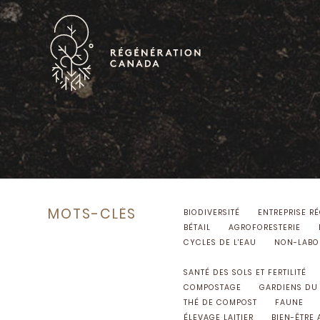
Skip
to
content
MOTS-CLÉS
BIODIVERSITÉ
ENTREPRISE R
BÉTAIL
AGROFORESTERIE
CYCLES DE L'EAU
NON-LABO
SANTÉ DES SOLS ET FERTILITÉ
COMPOSTAGE
GARDIENS DU
THÉ DE COMPOST
FAUNE
ÉLEVAGE LAITIER
BIEN-ÊTRE