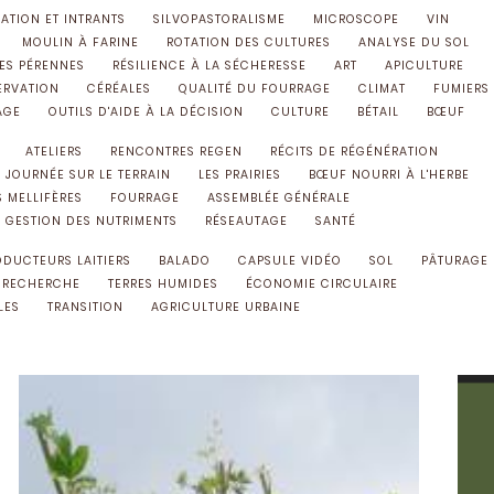
SATION ET INTRANTS
SILVOPASTORALISME
MICROSCOPE
VIN
MOULIN À FARINE
ROTATION DES CULTURES
ANALYSE DU SOL
ES PÉRENNES
RÉSILIENCE À LA SÉCHERESSE
ART
APICULTURE
ERVATION
CÉRÉALES
QUALITÉ DU FOURRAGE
CLIMAT
FUMIERS
AGE
OUTILS D'AIDE À LA DÉCISION
CULTURE
BÉTAIL
BŒUF
ATELIERS
RENCONTRES REGEN
RÉCITS DE RÉGÉNÉRATION
JOURNÉE SUR LE TERRAIN
LES PRAIRIES
BŒUF NOURRI À L'HERBE
S MELLIFÈRES
FOURRAGE
ASSEMBLÉE GÉNÉRALE
GESTION DES NUTRIMENTS
RÉSEAUTAGE
SANTÉ
ODUCTEURS LAITIERS
BALADO
CAPSULE VIDÉO
SOL
PÂTURAGE
RECHERCHE
TERRES HUMIDES
ÉCONOMIE CIRCULAIRE
LES
TRANSITION
AGRICULTURE URBAINE