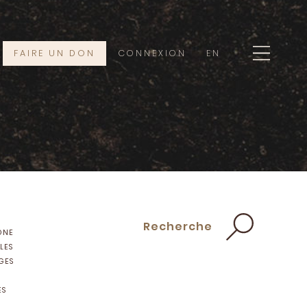
FAIRE UN DON
CONNEXION
EN
Recherche
ONE
LES
GES
ES