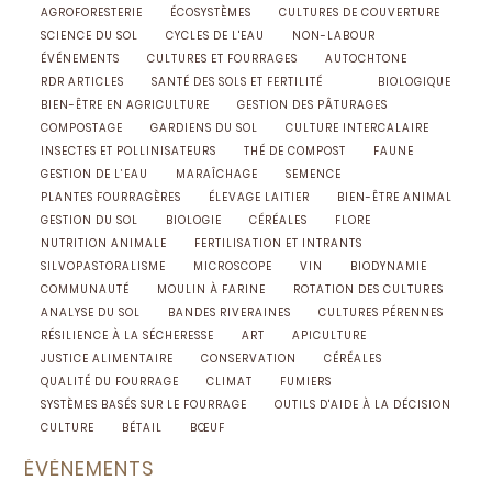
AGROFORESTERIE
ÉCOSYSTÈMES
CULTURES DE COUVERTURE
SCIENCE DU SOL
CYCLES DE L'EAU
NON-LABOUR
ÉVÉNEMENTS
CULTURES ET FOURRAGES
AUTOCHTONE
RDR ARTICLES
SANTÉ DES SOLS ET FERTILITÉ
BIOLOGIQUE
BIEN-ÊTRE EN AGRICULTURE
GESTION DES PÂTURAGES
COMPOSTAGE
GARDIENS DU SOL
CULTURE INTERCALAIRE
INSECTES ET POLLINISATEURS
THÉ DE COMPOST
FAUNE
GESTION DE L’EAU
MARAÎCHAGE
SEMENCE
PLANTES FOURRAGÈRES
ÉLEVAGE LAITIER
BIEN-ÊTRE ANIMAL
GESTION DU SOL
BIOLOGIE
CÉRÉALES
FLORE
NUTRITION ANIMALE
FERTILISATION ET INTRANTS
SILVOPASTORALISME
MICROSCOPE
VIN
BIODYNAMIE
COMMUNAUTÉ
MOULIN À FARINE
ROTATION DES CULTURES
ANALYSE DU SOL
BANDES RIVERAINES
CULTURES PÉRENNES
RÉSILIENCE À LA SÉCHERESSE
ART
APICULTURE
JUSTICE ALIMENTAIRE
CONSERVATION
CÉRÉALES
QUALITÉ DU FOURRAGE
CLIMAT
FUMIERS
SYSTÈMES BASÉS SUR LE FOURRAGE
OUTILS D'AIDE À LA DÉCISION
CULTURE
BÉTAIL
BŒUF
ÉVÈNEMENTS