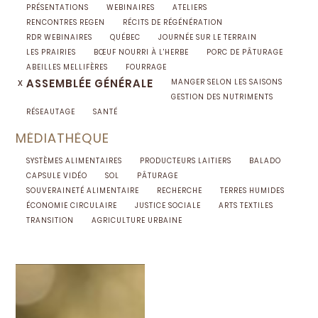
PRÉSENTATIONS
WEBINAIRES
ATELIERS
RENCONTRES REGEN
RÉCITS DE RÉGÉNÉRATION
RDR WEBINAIRES
QUÉBEC
JOURNÉE SUR LE TERRAIN
LES PRAIRIES
BŒUF NOURRI À L'HERBE
PORC DE PÂTURAGE
ABEILLES MELLIFÈRES
FOURRAGE
x
ASSEMBLÉE GÉNÉRALE
MANGER SELON LES SAISONS
GESTION DES NUTRIMENTS
RÉSEAUTAGE
SANTÉ
MÉDIATHÈQUE
SYSTÈMES ALIMENTAIRES
PRODUCTEURS LAITIERS
BALADO
CAPSULE VIDÉO
SOL
PÂTURAGE
SOUVERAINETÉ ALIMENTAIRE
RECHERCHE
TERRES HUMIDES
ÉCONOMIE CIRCULAIRE
JUSTICE SOCIALE
ARTS TEXTILES
TRANSITION
AGRICULTURE URBAINE