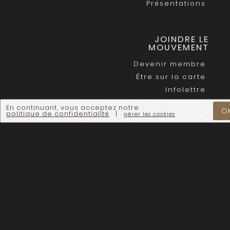
Présentations
JOINDRE LE
MOUVEMENT
Devenir membre
Être sur la carte
Infolettre
Carrières
En continuant, vous acceptez notre
O
politique de confidentialité
|
gérer les cookies
Faire un don
CONTACT
info@regenerationcanada.org