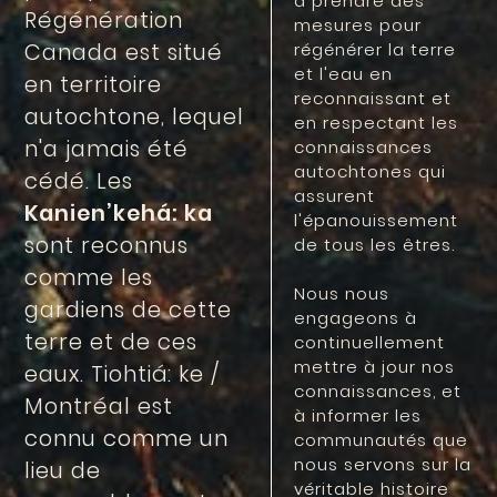
à prendre des
Régénération
mesures pour
Canada est situé
régénérer la terre
et l'eau en
en territoire
reconnaissant et
autochtone, lequel
en respectant les
n'a jamais été
connaissances
autochtones qui
cédé. Les
assurent
Kanien’kehá: ka
l'épanouissement
sont reconnus
de tous les êtres.
comme les
Nous nous
gardiens de cette
engageons à
terre et de ces
continuellement
mettre à jour nos
eaux. Tiohtiá: ke /
connaissances, et
Montréal est
à informer les
connu comme un
communautés que
nous servons sur la
lieu de
véritable histoire