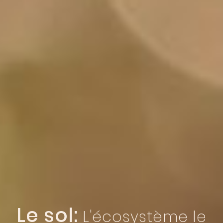
Le sol:
L
'
é
c
o
s
y
s
t
è
m
e
l
e