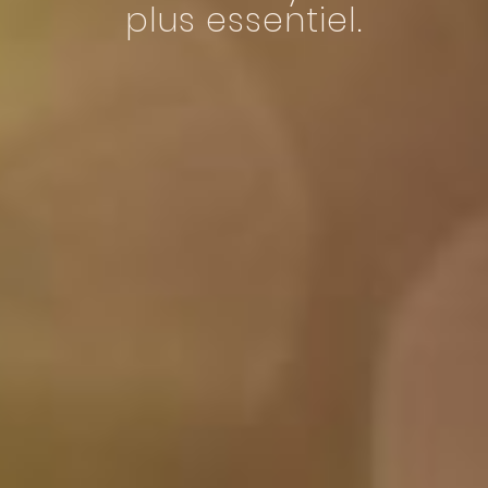
p
l
u
s
e
s
s
e
n
t
i
e
l
.