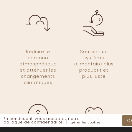
La perte de
biodiversité
La désertification
La perte de
productivité agricole
et insécurité
alimentaire
Réduire le
Soutenir un
carbone
système
atmosphérique
alimentaire plus
et atténuer les
productif et
changements
plus juste
climatiques
En continuant, vous acceptez notre
O
politique de confidentialité
|
gérer les cookies