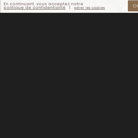
En continuant, vous acceptez notre
O
politique de confidentialité
|
gérer les cookies
Régénération
Le bureau
Canada s'engage
principal de
à prendre des
Régénération
mesures pour
Canada est situé
régénérer la terre
et l'eau en
en territoire
reconnaissant et
autochtone, lequel
en respectant les
n'a jamais été
connaissances
autochtones qui
cédé. Les
assurent
Kanien’kehá: ka
l'épanouissement
sont reconnus
de tous les êtres.
comme les
Nous nous
gardiens de cette