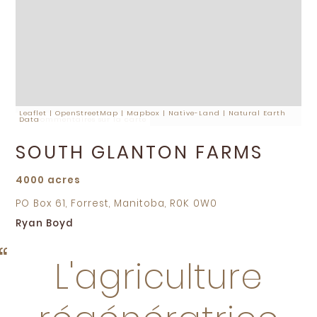
Leaflet
|
OpenStreetMap
|
Mapbox
|
Native-Land
|
Natural Earth
Vos commentaires sur la carte
Data
SOUTH GLANTON FARMS
4000 acres
PO Box 61, Forrest, Manitoba, R0K 0W0
Ryan Boyd
L'agriculture