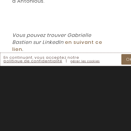
d’Antonious.
Vous pouvez trouver Gabrielle
Bastien sur LinkedIn
en suivant ce
lien
.
En continuant, vous acceptez notre
O
politique de confidentialité
|
gérer les cookies
Régénération
Le bureau
Canada s'engage
principal de
à prendre des
Régénération
mesures pour
Canada est situé
régénérer la terre
et l'eau en
en territoire
reconnaissant et