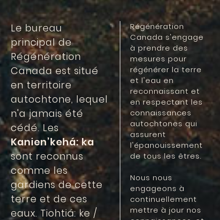
Régénération
Le bureau
Canada s'engage
principal de
à prendre des
Régénération
mesures pour
Canada est situé
régénérer la terre
et l'eau en
en territoire
reconnaissant et
autochtone, lequel
en respectant les
n'a jamais été
connaissances
autochtones qui
cédé. Les
assurent
Kanien’kehá: ka
l'épanouissement
sont reconnus
de tous les êtres.
comme les
Nous nous
gardiens de cette
engageons à
terre et de ces
continuellement
mettre à jour nos
eaux. Tiohtiá: ke /