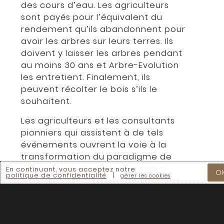
des cours d’eau. Les agriculteurs
sont payés pour l’équivalent du
rendement qu’ils abandonnent pour
avoir les arbres sur leurs terres. Ils
doivent y laisser les arbres pendant
au moins 30 ans et Arbre-Evolution
les entretient. Finalement, ils
peuvent récolter le bois s’ils le
souhaitent.
Les agriculteurs et les consultants
pionniers qui assistent à de tels
événements ouvrent la voie à la
transformation du paradigme de
l’agriculture. Ils ouvrent la voie à
En continuant, vous acceptez notre
O
politique de confidentialité
|
gérer les cookies
ceux qui vont suivre et
ce sont eux
qui prennent des risques
. Nous leur
devons beaucoup, raison pour
laquelle nous croyons que le