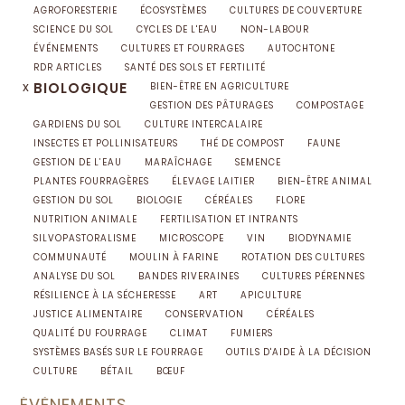
AGROFORESTERIE
ÉCOSYSTÈMES
CULTURES DE COUVERTURE
SCIENCE DU SOL
CYCLES DE L'EAU
NON-LABOUR
ÉVÉNEMENTS
CULTURES ET FOURRAGES
AUTOCHTONE
RDR ARTICLES
SANTÉ DES SOLS ET FERTILITÉ
x
BIOLOGIQUE
BIEN-ÊTRE EN AGRICULTURE
GESTION DES PÂTURAGES
COMPOSTAGE
GARDIENS DU SOL
CULTURE INTERCALAIRE
INSECTES ET POLLINISATEURS
THÉ DE COMPOST
FAUNE
GESTION DE L’EAU
MARAÎCHAGE
SEMENCE
PLANTES FOURRAGÈRES
ÉLEVAGE LAITIER
BIEN-ÊTRE ANIMAL
GESTION DU SOL
BIOLOGIE
CÉRÉALES
FLORE
NUTRITION ANIMALE
FERTILISATION ET INTRANTS
SILVOPASTORALISME
MICROSCOPE
VIN
BIODYNAMIE
COMMUNAUTÉ
MOULIN À FARINE
ROTATION DES CULTURES
ANALYSE DU SOL
BANDES RIVERAINES
CULTURES PÉRENNES
RÉSILIENCE À LA SÉCHERESSE
ART
APICULTURE
JUSTICE ALIMENTAIRE
CONSERVATION
CÉRÉALES
QUALITÉ DU FOURRAGE
CLIMAT
FUMIERS
SYSTÈMES BASÉS SUR LE FOURRAGE
OUTILS D'AIDE À LA DÉCISION
CULTURE
BÉTAIL
BŒUF
ÉVÈNEMENTS