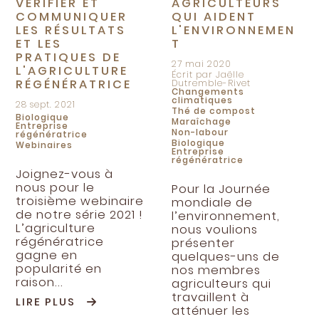
VÉRIFIER ET
AGRICULTEURS
COMMUNIQUER
QUI AIDENT
LES RÉSULTATS
L'ENVIRONNEMEN
ET LES
T
PRATIQUES DE
27 mai 2020
L'AGRICULTURE
Écrit par Jaëlle
RÉGÉNÉRATRICE
Dutremble-Rivet
Changements
climatiques
28 sept. 2021
Thé de compost
Biologique
Maraîchage
Entreprise
Non-labour
régénératrice
Biologique
Webinaires
Entreprise
régénératrice
Joignez-vous à
nous pour le
Pour la Journée
troisième webinaire
mondiale de
de notre série 2021 !
l’environnement,
L’agriculture
nous voulions
régénératrice
présenter
gagne en
quelques-uns de
popularité en
nos membres
raison...
agriculteurs qui
travaillent à
LIRE PLUS
atténuer les