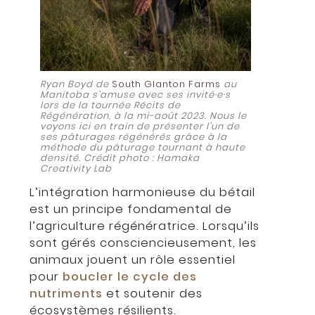
Ryan Boyd de
South Glanton Farms
au
Manitoba s’amuse avec ses invité·e·s
lors de la tournée Récits de
Régénération, à la mi-août 2023. Nous le
voyons ici en train de présenter l’un de
ses pâturages régénérés grâce à la
méthode du pâturage tournant à haute
densité. Crédit photo : Hamaka
Creativity Lab
L’intégration harmonieuse du bétail
est un principe fondamental de
l’agriculture régénératrice. Lorsqu’ils
sont gérés consciencieusement, les
animaux jouent un rôle essentiel
pour
boucler le cycle des
nutriments
et soutenir des
écosystèmes résilients.