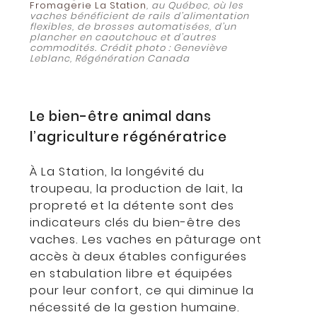
Fromagerie La Station
, au Québec, où les
vaches bénéficient de rails d’alimentation
flexibles, de brosses automatisées, d’un
plancher en caoutchouc et d’autres
commodités. Crédit photo : Geneviève
Leblanc, Régénération Canada
Le bien-être animal dans
l’agriculture régénératrice
À La Station, la longévité du
troupeau, la production de lait, la
propreté et la détente sont des
indicateurs clés du bien-être des
vaches. Les vaches en pâturage ont
accès à deux étables configurées
en stabulation libre et équipées
pour leur confort, ce qui diminue la
nécessité de la gestion humaine.