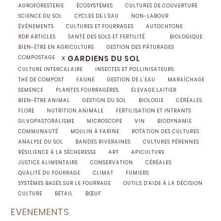
AGROFORESTERIE
ÉCOSYSTÈMES
CULTURES DE COUVERTURE
SCIENCE DU SOL
CYCLES DE L'EAU
NON-LABOUR
ÉVÉNEMENTS
CULTURES ET FOURRAGES
AUTOCHTONE
RDR ARTICLES
SANTÉ DES SOLS ET FERTILITÉ
BIOLOGIQUE
BIEN-ÊTRE EN AGRICULTURE
GESTION DES PÂTURAGES
x
GARDIENS DU SOL
COMPOSTAGE
CULTURE INTERCALAIRE
INSECTES ET POLLINISATEURS
THÉ DE COMPOST
FAUNE
GESTION DE L’EAU
MARAÎCHAGE
SEMENCE
PLANTES FOURRAGÈRES
ÉLEVAGE LAITIER
BIEN-ÊTRE ANIMAL
GESTION DU SOL
BIOLOGIE
CÉRÉALES
FLORE
NUTRITION ANIMALE
FERTILISATION ET INTRANTS
SILVOPASTORALISME
MICROSCOPE
VIN
BIODYNAMIE
COMMUNAUTÉ
MOULIN À FARINE
ROTATION DES CULTURES
ANALYSE DU SOL
BANDES RIVERAINES
CULTURES PÉRENNES
RÉSILIENCE À LA SÉCHERESSE
ART
APICULTURE
JUSTICE ALIMENTAIRE
CONSERVATION
CÉRÉALES
QUALITÉ DU FOURRAGE
CLIMAT
FUMIERS
SYSTÈMES BASÉS SUR LE FOURRAGE
OUTILS D'AIDE À LA DÉCISION
CULTURE
BÉTAIL
BŒUF
ÉVÈNEMENTS