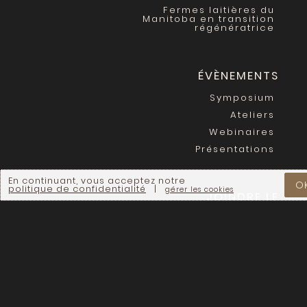
Fermes laitières du
Manitoba en transition
régénératrice
ÉVÈNEMENTS
Symposium
Ateliers
Webinaires
Présentations
En continuant, vous acceptez notre
O
politique de confidentialité
|
gérer les cookies
JOINDRE LE
MOUVEMENT
Devenir membre
Être sur la carte
Infolettre
Carrières
Faire un don