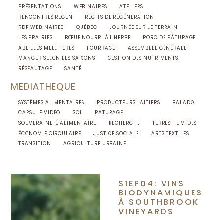
PRÉSENTATIONS
WEBINAIRES
ATELIERS
RENCONTRES REGEN
RÉCITS DE RÉGÉNÉRATION
RDR WEBINAIRES
QUÉBEC
JOURNÉE SUR LE TERRAIN
LES PRAIRIES
BŒUF NOURRI À L'HERBE
PORC DE PÂTURAGE
ABEILLES MELLIFÈRES
FOURRAGE
ASSEMBLÉE GÉNÉRALE
MANGER SELON LES SAISONS
GESTION DES NUTRIMENTS
RÉSEAUTAGE
SANTÉ
MÉDIATHÈQUE
SYSTÈMES ALIMENTAIRES
PRODUCTEURS LAITIERS
BALADO
CAPSULE VIDÉO
SOL
PÂTURAGE
SOUVERAINETÉ ALIMENTAIRE
RECHERCHE
TERRES HUMIDES
ÉCONOMIE CIRCULAIRE
JUSTICE SOCIALE
ARTS TEXTILES
TRANSITION
AGRICULTURE URBAINE
S1EP04: VINS
BIODYNAMIQUES
À SOUTHBROOK
VINEYARDS