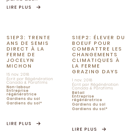
LIRE PLUS
S1EP3: TRENTE
S1EP2: ÉLEVER DU
ANS DE SEMIS
BOEUF POUR
DIRECT À LA
COMBATTRE LES
FERME DE
CHANGEMENTS
JOCELYN
CLIMATIQUES À
MICHON
LA FERME
GRAZING DAYS
15 nov. 2018
Écrit par Régénération
1 nov. 2018
Canada & Parafilms
Écrit par Régénération
Non-labour
Canada & Parafilms
Entreprise
Bétail
régénératrice
Entreprise
Gardiens du sol
régénératrice
Gardiens du sol*
Gardiens du sol
Gardiens du sol*
LIRE PLUS
LIRE PLUS