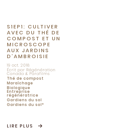
S1EP1: CULTIVER
AVEC DU THÉ DE
COMPOST ET UN
MICROSCOPE
AUX JARDINS
D’AMBROISIE
19 oct. 2018
Écrit par Régénération
Canada & Parafilms
Thé de compost
Maraîchage
Biologique
Entreprise
régénératrice
Gardiens du sol
Gardiens du sol*
LIRE PLUS