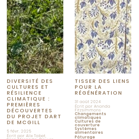
DIVERSITÉ DES
TISSER DES LIENS
CULTURES ET
POUR LA
RÉSILIENCE
RÉGÉNÉRATION
CLIMATIQUE :
31 août 2024
PREMIÈRES
Écrit par Ananda
DÉCOUVERTES
Fitzsimmons
Changements
DU PROJET DART
climatiques
Cultures de
DE MCGILL
couverture
Systèmes
5 févr. 2025
alimentaires
Écrit par Alix Tabet,
Pâturage