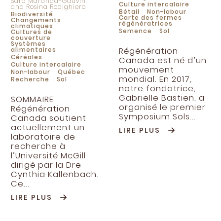
Sara Maranda-Gauvin,
Culture intercalaire
and Rosina Rodighiero
Bétail
Non-labour
Biodiversité
Carte des fermes
Changements
régénératrices
climatiques
Semence
Sol
Cultures de
couverture
Systèmes
alimentaires
Régénération
Céréales
Canada est né d’un
Culture intercalaire
mouvement
Non-labour
Québec
mondial. En 2017,
Recherche
Sol
notre fondatrice,
Gabrielle Bastien, a
SOMMAIRE
organisé le premier
Régénération
Symposium Sols...
Canada soutient
actuellement un
LIRE PLUS
laboratoire de
recherche à
l’Université McGill
dirigé par la Dre
Cynthia Kallenbach.
Ce...
LIRE PLUS