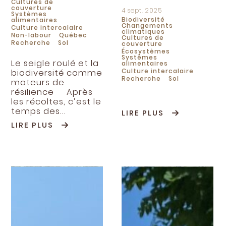
Cultures de
couverture
4 sept. 2025
Systèmes
Biodiversité
alimentaires
Changements
Culture intercalaire
climatiques
Non-labour
Québec
Cultures de
Recherche
Sol
couverture
Écosystèmes
Systèmes
Le seigle roulé et la
alimentaires
Culture intercalaire
biodiversité comme
Recherche
Sol
moteurs de
résilience Après
les récoltes, c’est le
temps des...
LIRE PLUS
LIRE PLUS