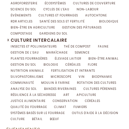
AGROFORESTERIE
ÉCOSYSTÈMES
CULTURES DE COUVERTURE
SCIENCE DU SOL
CYCLES DE L'EAU
NON-LABOUR
ÉVÉNEMENTS
CULTURES ET FOURRAGES
AUTOCHTONE
RDR ARTICLES
SANTÉ DES SOLS ET FERTILITÉ
BIOLOGIQUE
BIEN-ÊTRE EN AGRICULTURE
GESTION DES PÂTURAGES
COMPOSTAGE
GARDIENS DU SOL
x
CULTURE INTERCALAIRE
INSECTES ET POLLINISATEURS
THÉ DE COMPOST
FAUNE
GESTION DE L’EAU
MARAÎCHAGE
SEMENCE
PLANTES FOURRAGÈRES
ÉLEVAGE LAITIER
BIEN-ÊTRE ANIMAL
GESTION DU SOL
BIOLOGIE
CÉRÉALES
FLORE
NUTRITION ANIMALE
FERTILISATION ET INTRANTS
SILVOPASTORALISME
MICROSCOPE
VIN
BIODYNAMIE
COMMUNAUTÉ
MOULIN À FARINE
ROTATION DES CULTURES
ANALYSE DU SOL
BANDES RIVERAINES
CULTURES PÉRENNES
RÉSILIENCE À LA SÉCHERESSE
ART
APICULTURE
JUSTICE ALIMENTAIRE
CONSERVATION
CÉRÉALES
QUALITÉ DU FOURRAGE
CLIMAT
FUMIERS
SYSTÈMES BASÉS SUR LE FOURRAGE
OUTILS D'AIDE À LA DÉCISION
CULTURE
BÉTAIL
BŒUF