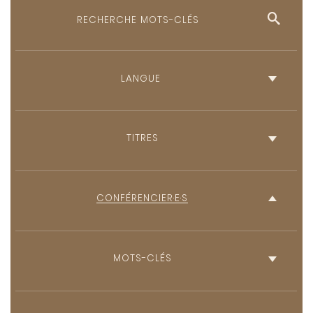
Anglais
Français
TITRES
CONFÉRENCIER·E·S
MOTS-CLÉS