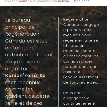
En continuant vous acceptez nos
Termes & Conditions
Régénération
Le bureau
Canada s'engage
principal de
à prendre des
Régénération
mesures pour
Canada est situé
régénérer la terre
et l'eau en
en territoire
reconnaissant et
autochtone, lequel
en respectant les
n'a jamais été
connaissances
autochtones qui
cédé. Les
assurent
Kanien’kehá: ka
l'épanouissement
sont reconnus
de tous les êtres.
comme les
Nous nous
gardiens de cette
engageons à
terre et de ces
continuellement