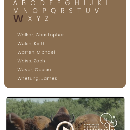
A
B
C
D
E
F
G
H
I
J
K
L
M
N
O
P
Q
R
S
T
U
V
W
X
Y
Z
Walker, Christopher
Walsh, Keith
Warren, Michael
Weiss, Zach
Wever, Cassie
Whetung, James
White, Brooks
White, Brooks and Jen
Williams, Joel
Wilson, Rev. Dr. Michael